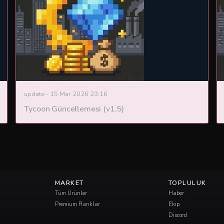
update
-
15 Mar 2026 23:16
Tycoon Güncellemesi (v1.5)
MARKET
TOPLULUK
Tüm Ürünler
Haber
Premium Ranklar
Ekip
Discord