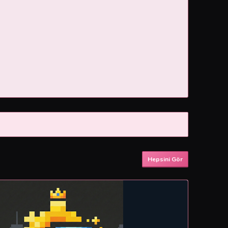
Hepsini Gör