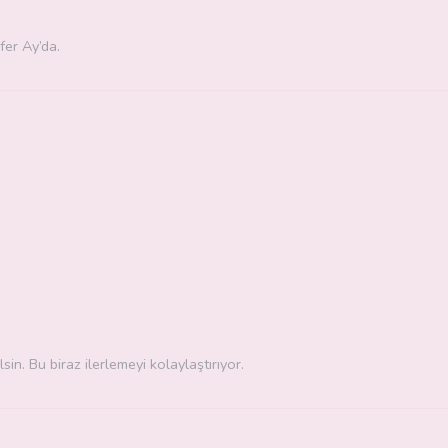
fer Ay’da.
in. Bu biraz ilerlemeyi kolaylaştırıyor.