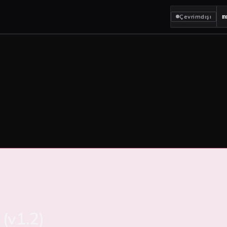
Çevrimdışı
m
(v1.2)