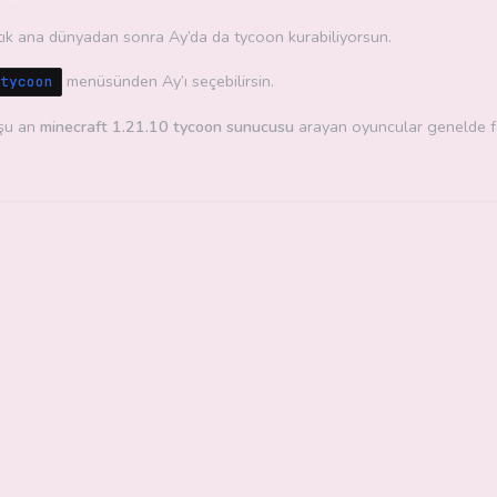
rtık ana dünyadan sonra Ay’da da tycoon kurabiliyorsun.
menüsünden Ay’ı seçebilirsin.
/tycoon
 şu an
minecraft 1.21.10 tycoon sunucusu
arayan oyuncular genelde fa