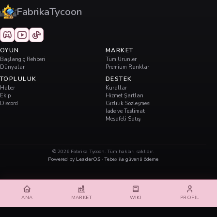
FabrikaTycoon
OYUN
MARKET
Başlangıç Rehberi
Tüm Ürünler
Dünyalar
Premium Ranklar
TOPLULUK
DESTEK
Haber
Kurallar
Ekip
Hizmet Şartları
Discord
Gizlilik Sözleşmesi
İade ve Teslimat
Mesafeli Satış
©
2026
Fabrika Tycoon. Tüm hakları saklıdır.
Powered by
LeaderOS
· Tebex ile güvenli ödeme
ANA
MARKET
WIKI
PROFIL