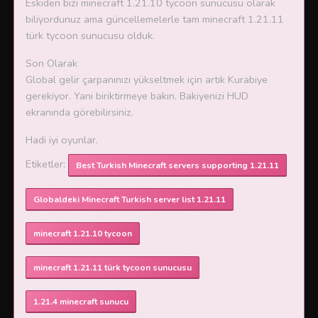
Eskiden bizi minecraft 1.21.10 tycoon sunucusu olarak
biliyordunuz ama güncellemelerle tam minecraft 1.21.11
türk tycoon sunucusu olduk.
Son Olarak
Global gelir çarpanınızı yükseltmek için artık Kurabiye
gerekiyor. Yani biriktirmeye bakın. Bakiyenizi HUD
ekranında görebilirsiniz.
Hadi iyi oyunlar.
Etiketler:
Best Turkish Minecraft servers supporting 1.21.11
Globaldeki Minecraft Turkish server list 1.21.11
minecraft 1.21.10 tycoon
minecraft 1.21.11 türk tycoon sunucusu
1.21.4 minecraft sunucu