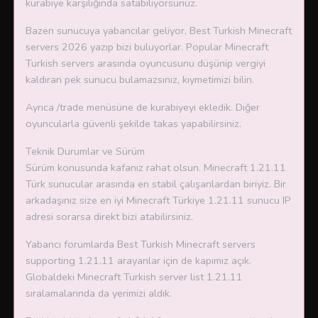
kurabiye karşılığında satabiliyorsunuz.
Bazen sunucuya yabancılar geliyor, Best Turkish Minecraft
servers 2026 yazıp bizi buluyorlar. Popular Minecraft
Turkish servers arasında oyuncusunu düşünip vergiyi
kaldıran pek sunucu bulamazsınız, kıymetimizi bilin.
Ayrıca /trade menüsüne de kurabiyeyi ekledik. Diğer
oyuncularla güvenli şekilde takas yapabilirsiniz.
Teknik Durumlar ve Sürüm
Sürüm konusunda kafanız rahat olsun. Minecraft 1.21.11
Türk sunucular arasında en stabil çalışanlardan biriyiz. Bir
arkadaşınız size en iyi Minecraft Türkiye 1.21.11 sunucu IP
adresi sorarsa direkt bizi atabilirsiniz.
Yabancı forumlarda Best Turkish Minecraft servers
supporting 1.21.11 arayanlar için de kapımız açık.
Globaldeki Minecraft Turkish server list 1.21.11
sıralamalarında da yerimizi aldık.