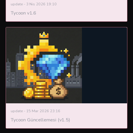
update
-
3 Nis 2026 19:10
Tycoon v1.6
update
-
15 Mar 2026 23:16
Tycoon Güncellemesi (v1.5)