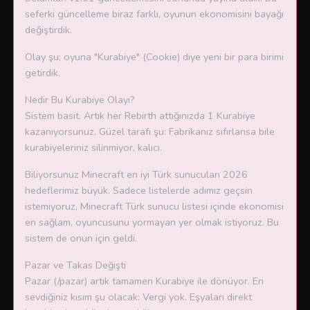
seferki güncelleme biraz farklı, oyunun ekonomisini bayağı
değiştirdik.
Olay şu; oyuna "Kurabiye" (Cookie) diye yeni bir para birimi
getirdik.
Nedir Bu Kurabiye Olayı?
Sistem basit. Artık her Rebirth attığınızda 1 Kurabiye
kazanıyorsunuz. Güzel tarafı şu: Fabrikanız sıfırlansa bile
kurabiyeleriniz silinmiyor, kalıcı.
Biliyorsunuz Minecraft en iyi Türk sunucuları 2026
hedeflerimiz büyük. Sadece listelerde adımız geçsin
istemiyoruz, Minecraft Türk sunucu listesi içinde ekonomisi
en sağlam, oyuncusunu yormayan yer olmak istiyoruz. Bu
sistem de onun için geldi.
Pazar ve Takas Değişti
Pazar (/pazar) artık tamamen Kurabiye ile dönüyor. En
sevdiğiniz kısım şu olacak: Vergi yok. Eşyaları direkt